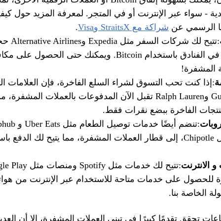
 Visa العادية - سواء عبر الإنترنت أو في المتجر. لمعرفة المزيد حول ك
نا الرسمي عن
شراكة مع StraitsX وVisa
.
:تتيح لك شركات 
الجوية والإقامة في الفنادق باستخدام Bitcoin. ويمكنك حتى ال
ة المشفرة!
ة
:إذا كنت تحب التسوق لشراء السلع الفاخرة، فإن العلامات التج
الراقية مثل Gucci وRalph Lauren تقبل الآن المدفوعات بالعملات المشفر
نتجات الفاخرة ببضع نقرات فقط.
روبات
إلى شركات مثل Chipotle، إلى قطار العملات المشفرة، مما يتيح لك الدف
و الانترنت
 للحصول على خدمات متاحة للاستخدام عبر الإنترنت من هواتف
لة الخاصة بنا.
ات تحقق تقدمًا كبيرًا في تبني العملات المشفرة، إلا أن العد