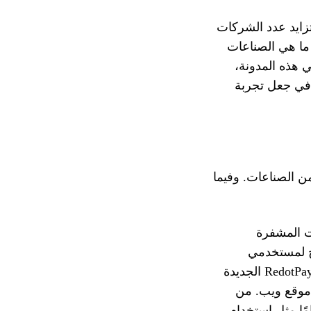
المشفرة أكثر شيوعًا كل يوم. في عام 2025، سيتزايد عدد الشركات
 ما هي الصناعات
 هذه المدونة،
وكيف يمكن لـ RedotPay أن تساعدك في جعل تجربة
ن الصناعات. وفيما
ات المشفرة
ن هذا مصدر إزعاج لمستخدمي
العملات المشفرة الذين يتطلعون إلى إجراء عمليات شراء يومية. تحل شراكة RedotPay الجديدة
موقع ويب. من
قمية الأخرى، تمامًا مثل استخدام