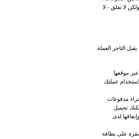
كن لا تقلق - لا
بل التاجر العملة
عبر موقعها
لاستخدام عملتك
ك تطبيقات مثل تطبيق RedotPay إجراء مدفوعات
مكنك تحميل
نفاقها لدى
فرة على بطاقة