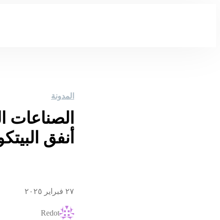
المدونة
الصناعات ال
أنفق البيتك
٢٧ فبراير ٢٠٢٥
Redot