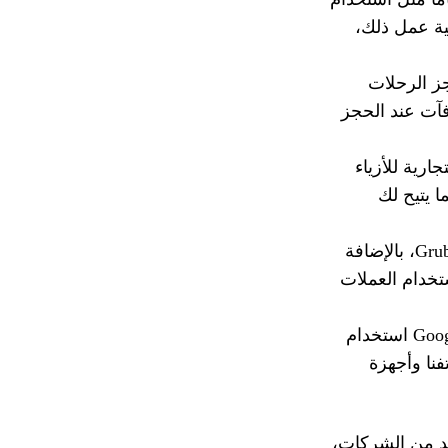
يفية عمل ذلك،
السفر مثل Expedia وAlternative Airlines حجز الرحلات
حصول على مكافآت عند الحجز
ارية للأزياء
ة، مما يتيح لك
:تنضم أيضًا خدمات توصيل الطعام مثل Uber Eats و Grubhub، بالإضافة
ع باستخدام العملات
:تتيح لك خدمات مثل Spotify ومنصات مثل Google Play استخدام
نا وأجهزة
يد من الشركات،