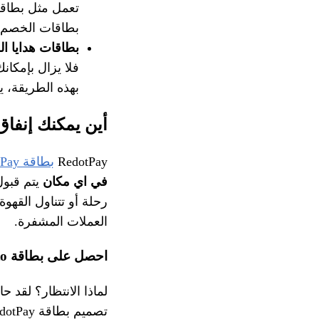
تعمل مثل بطاقة 
بطاقات الخصم.
بطاقات هدايا ا
فلا يزال بإمكان
بهذه الطريقة، 
أين يمكنك إنفاق الع
RedotPay
بطاقة RedotPay الكريبتو
في اي مكان
يتم قبول
العملات المشفرة.
احصل على بطاقة RedotPay Crypto الخاصة بك الآن
لماذا الانتظار؟ لقد 