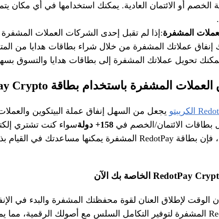
الخصم أو الائتمان العادية. يمكنك استخدامها في أي مكان يتم
لعملات المشفرة
:إذا لم تقبل إحدى الشركات العملات المشفرة
ك إنفاق عملاتك المشفرة من خلال شراء بطاقات هدايا من المتا
يمكنك تحويل عملاتك المشفرة إلى بطاقات هدايا والتسوق بسهو
ملات المشفرة باستخدام بطاقة RedotPay Crypto؟
يجعل من السهل إنفاق عملة البيتكوين والعملات
 بطاقات الائتمان/الخصم في
158+ دولة
سواء كنت تشتري إلكتر
رحلة أو تتناول القهوة، فإن بطاقة RedotPay المشفرة يمكنها مساعدتك في
حان الوقت لإطلاق العنان لقوة محفظتك المشفرة والبدء في الإنف
تصميم بطاقة RedotPay المشفرة لتوفير التكامل السلس مع أصولك الرقمية، م