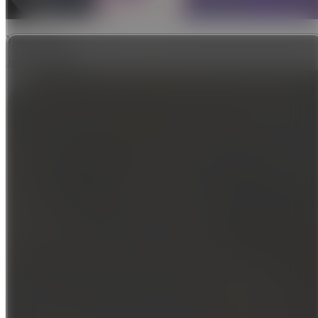
You received
28.0239 USDT