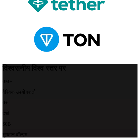
विश्वसनीय विश्व स्तर पर
0
M+
वैश्विक उपयोगकर्ता
0
+
देशों
$
0
B
भुगतान वॉल्यूम