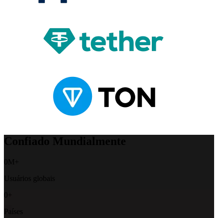
Confiado Mundialmente
0
M+
Usuários globais
0
+
Países