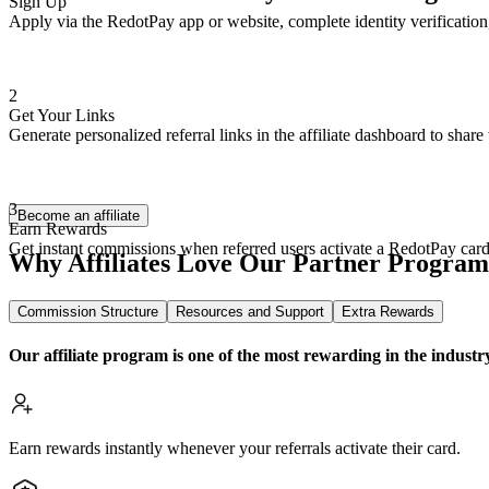
Sign Up
Apply via the RedotPay app or website, complete identity verification,
2
Get Your Links
Generate personalized referral links in the affiliate dashboard to shar
3
Become an affiliate
Earn Rewards
Get instant commissions when referred users activate a RedotPay card
Why Affiliates Love Our Partner Program
Commission Structure
Resources and Support
Extra Rewards
Our affiliate program is one of the most rewarding in the industr
Earn rewards instantly whenever your referrals activate their card.