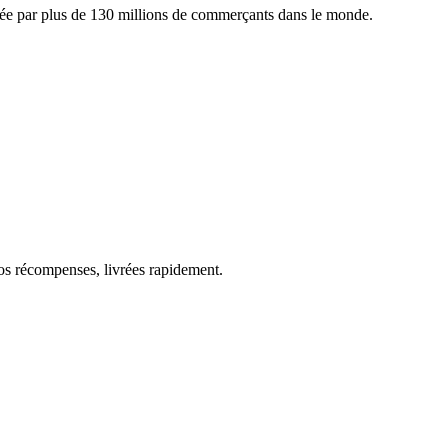
tée par plus de 130 millions de commerçants dans le monde.
os récompenses, livrées rapidement.