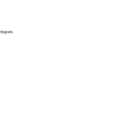
Telegram.