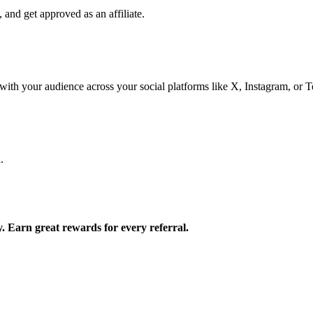
 and get approved as an affiliate.
e with your audience across your social platforms like X, Instagram, or 
.
y. Earn great rewards for every referral.