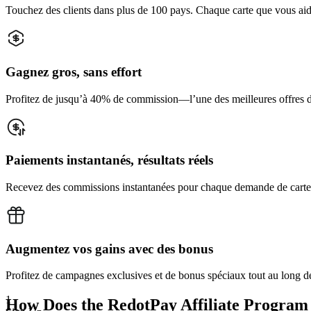
Touchez des clients dans plus de 100 pays. Chaque carte que vous aid
Gagnez gros, sans effort
Profitez de jusqu’à 40% de commission—l’une des meilleures offres d’a
Paiements instantanés, résultats réels
Recevez des commissions instantanées pour chaque demande de carte, p
Augmentez vos gains avec des bonus
Profitez de campagnes exclusives et de bonus spéciaux tout au long d
1
How Does the RedotPay Affiliate Progra