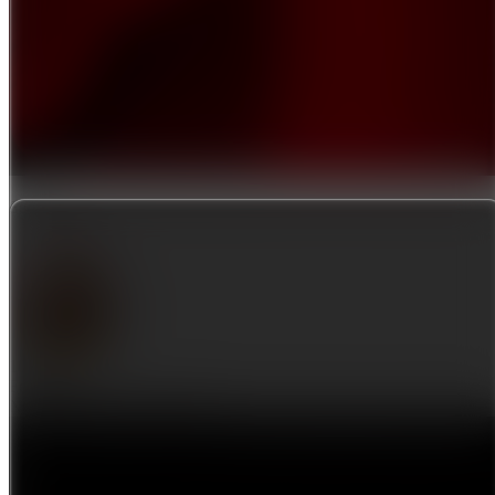
Sent to
10.00
USD
Fee
Free
Note
Thank you for the lunch!