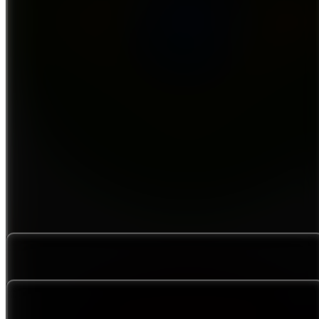
BRL
+1350
BTC
-0.012