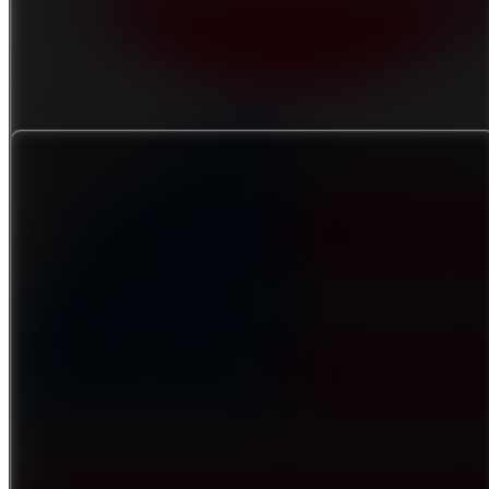
THB
+4626