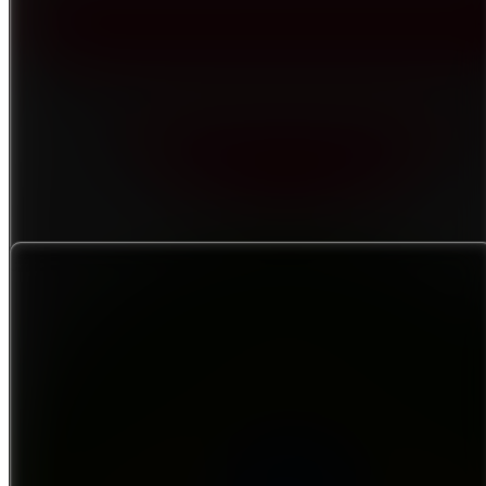
USD
-325