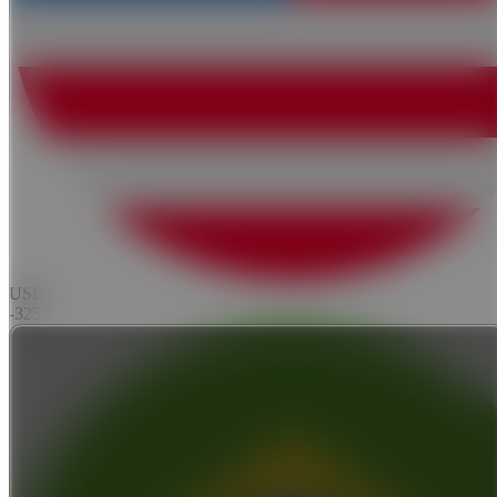
USD
-325