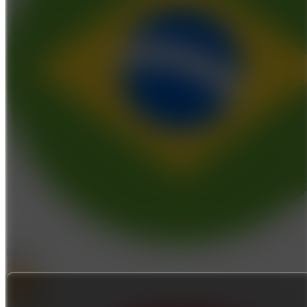
BRL
+1350
BTC