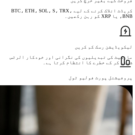
فروخت کیے بغیر خرچ کریں
کریڈٹ انلاک کرنے کے لیے BTC، ETH، SOL، S، TRX،
BNB، یا XRP کو رہن رکھیں۔
لیکویڈیشن رسک کم کریں
مارکیٹ کی تبدیلیوں کی نگرانی اور خودکار الرٹس
شیئر کر کے خطرے کا انتظام کرتا ہے۔
پروفیشنل پورٹ فولیو ٹول
اپنی کرپٹو فروخت کیے بغیر یا اپنی حکمت عملی میں
خلل ڈالے بغیر ریئل ٹائم میں لیکویڈیٹی تک رسائی
حاصل کریں۔