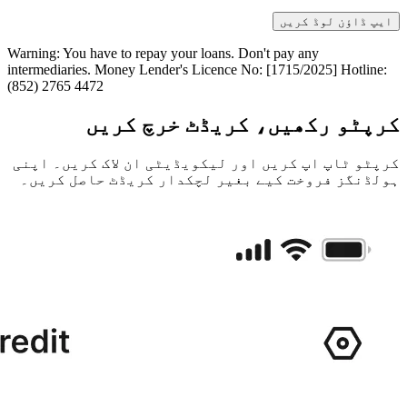
ایپ ڈاؤن لوڈ کریں
Warning: You have to repay your loans. Don't pay any
intermediaries. Money Lender's Licence No: [1715/2025] Hotline:
(852) 2765 4472
کرپٹو رکھیں، کریڈٹ خرچ کریں
کرپٹو ٹاپ اپ کریں اور لیکویڈیٹی ان لاک کریں۔ اپنی
ہولڈنگز فروخت کیے بغیر لچکدار کریڈٹ حاصل کریں۔