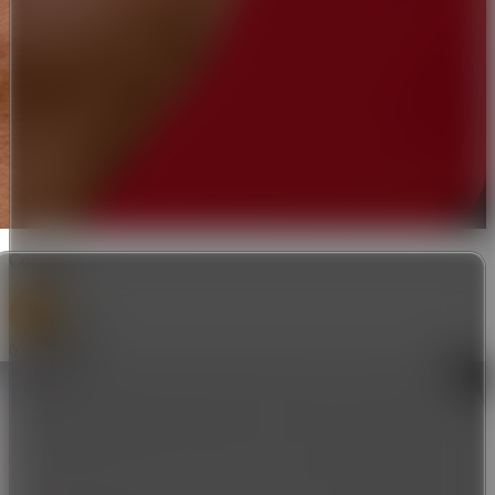
Collateral
BTC
0.00015895