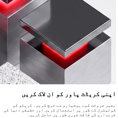
اپنی کریڈٹ پاور کو ان لاک کریں
بغیر فروخت کیے ہوشیاری سے خرچ کریں۔ کرپٹو کو
کولیٹرل کے طور پر استعمال کریں اور حقیقی دنیا کی
خریداری کی طاقت فوری طور پر حاصل کریں۔