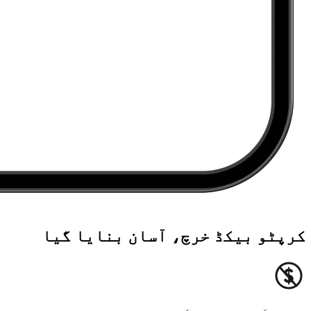
کرپٹو بیکڈ خرچ، آسان بنایا گیا