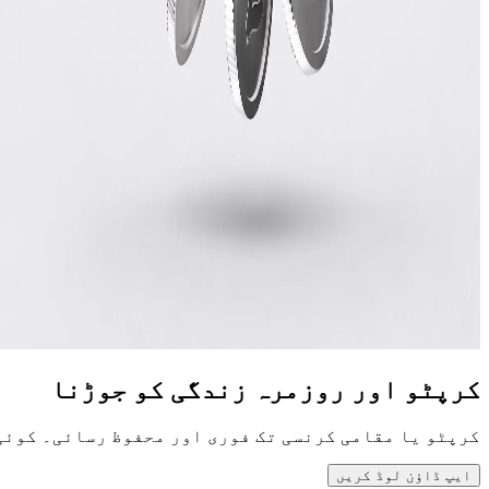
کرپٹو اور روزمرہ زندگی کو جوڑنا
کرپٹو یا مقامی کرنسی تک فوری اور محفوظ رسائی۔ کوئی
ایپ ڈاؤن لوڈ کریں