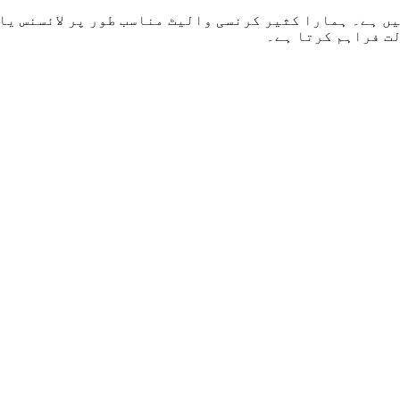
بینک نہیں ہے۔ ہمارا کثیر کرنسی والیٹ مناسب طور پر لائسن