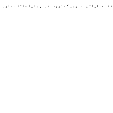
س یافتہ مالیاتی اداروں کے ذریعے فراہم کیا جاتا ہے اور